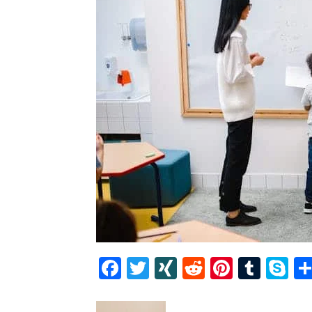
Facebook
Twitter
XING
Reddit
Pintere
Tumb
S