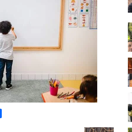
st
lr
kype
Share