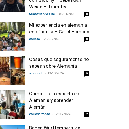
con Globilly – Sebastian
Weise – Tramites...
Sebastian Weise
-
01/01/2026
0
Mi experiencia en alemania
con familia – Carol Hamann
calipso
-
25/02/2025
0
Cosas que seguramente no
sabes sobre Alemania
saiannah
-
19/10/2024
0
Como ir a la escuela en
Alemania y aprender
Alemán
carlosalfonso
-
12/10/2024
2
Baden Württemberg y el