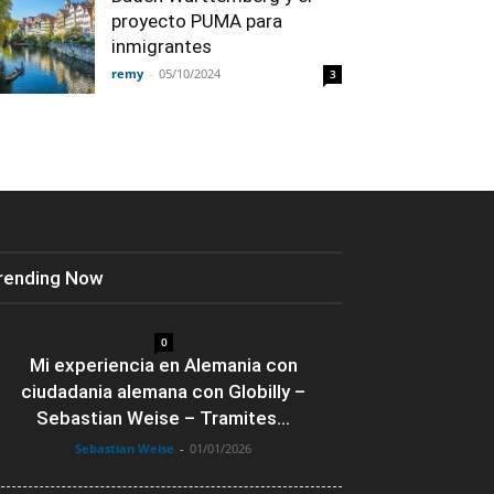
proyecto PUMA para
inmigrantes
remy
-
05/10/2024
3
rending Now
0
Mi experiencia en Alemania con
ciudadania alemana con Globilly –
Sebastian Weise – Tramites...
Sebastian Weise
-
01/01/2026