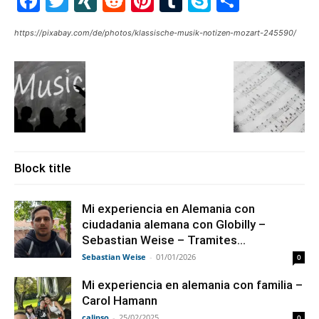
Facebook
Twitter
XING
Reddit
Pinterest
Tumblr
Skype
Share
https://pixabay.com/de/photos/klassische-musik-notizen-mozart-245590/
Block title
Mi experiencia en Alemania con
ciudadania alemana con Globilly –
Sebastian Weise – Tramites...
Sebastian Weise
-
01/01/2026
0
Mi experiencia en alemania con familia –
Carol Hamann
calipso
-
25/02/2025
0