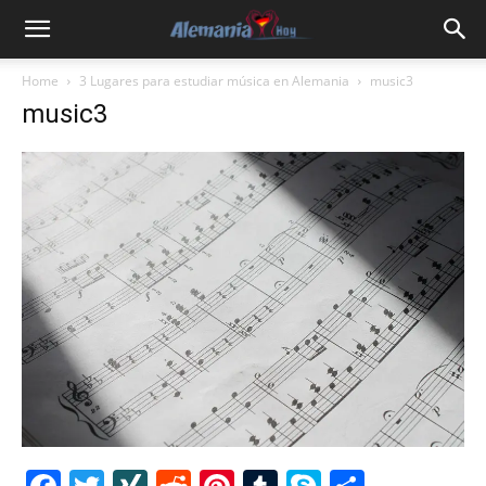
Home
3 Lugares para estudiar música en Alemania
music3
music3