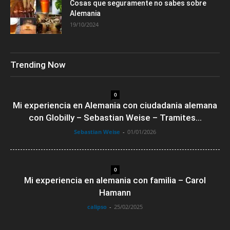
Cosas que seguramente no sabes sobre
Alemania
19/10/2024
Trending Now
0
Mi experiencia en Alemania con ciudadania alemana
con Globilly – Sebastian Weise – Tramites...
Sebastian Weise
-
01/01/2026
0
Mi experiencia en alemania con familia – Carol
Hamann
calipso
-
25/02/2025