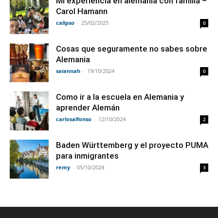
Mi experiencia en alemania con familia –
Carol Hamann
calipso
-
25/02/2025
0
Cosas que seguramente no sabes sobre
Alemania
saiannah
-
19/10/2024
0
Como ir a la escuela en Alemania y
aprender Alemán
carlosalfonso
-
12/10/2024
2
Baden Württemberg y el proyecto PUMA
para inmigrantes
remy
-
05/10/2024
3