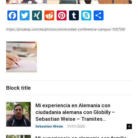
Facebook
Twitter
XING
Reddit
Pinterest
Tumblr
Skype
Share
https://pixabay.com/es/photos/universidad-conferencia-campus-105709/
Block title
Mi experiencia en Alemania con
ciudadania alemana con Globilly –
Sebastian Weise – Tramites...
Sebastian Weise
-
01/01/2026
0