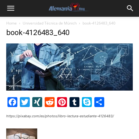
Home
Universidad Técnica de Múnich
book-4126483_640
book-4126483_640
Facebook
Twitter
XING
Reddit
Pinterest
Tumblr
Skype
Share
https://pixabay.com/es/photos/libro-lectura-estudiante-4126483/