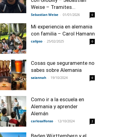
con Globilly – Sebastian
Weise – Tramites...
Sebastian Weise
-
01/01/2026
0
Mi experiencia en alemania
con familia – Carol Hamann
calipso
-
25/02/2025
0
Cosas que seguramente no
sabes sobre Alemania
saiannah
-
19/10/2024
0
Como ir a la escuela en
Alemania y aprender
Alemán
carlosalfonso
-
12/10/2024
2
Baden Württemberg y el