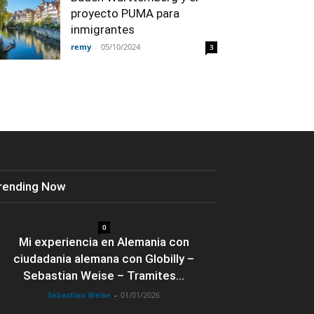
proyecto PUMA para
inmigrantes
remy
-
05/10/2024
3
rending Now
0
Mi experiencia en Alemania con
ciudadania alemana con Globilly –
Sebastian Weise – Tramites...
Sebastian Weise
-
01/01/2026