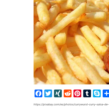
Facebook
Twitter
XING
Reddit
Pintere
Tumb
S
https://pixabay.com/es/photos/currywurst-curry-salsa-d