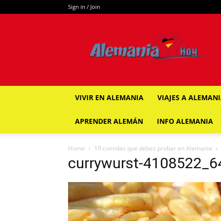
Sign in / Join
ALEMANIA
HOY
VIVIR EN ALEMANIA
VIAJES A ALEMAN
APRENDER ALEMÁN
INFO ALEMANIA
Home
10 comidas que debes probar en Alemania
currywurst-4108522_6