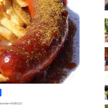
st
lr
kype
Share
e-tomate-4108522/