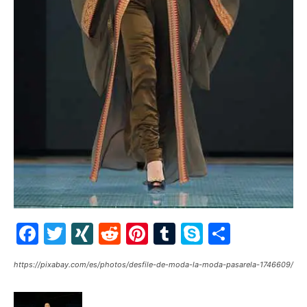
Facebook
Twitter
XING
Reddit
Pinterest
Tumblr
Skype
Share
https://pixabay.com/es/photos/desfile-de-moda-la-moda-pasarela-1746609/