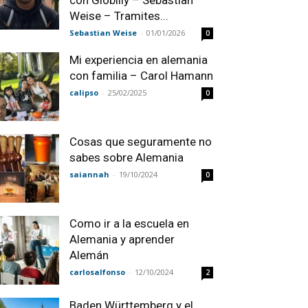
con Globilly – Sebastian
Weise – Tramites...
Sebastian Weise
-
01/01/2026
0
Mi experiencia en alemania
con familia – Carol Hamann
calipso
-
25/02/2025
0
Cosas que seguramente no
sabes sobre Alemania
saiannah
-
19/10/2024
0
Como ir a la escuela en
Alemania y aprender
Alemán
carlosalfonso
-
12/10/2024
2
Baden Württemberg y el