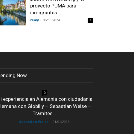
proyecto PUMA para
inmigrantes
remy
-
05/10/2024
3
rending Now
0
i experiencia en Alemania con ciudadania
lemana con Globilly – Sebastian Weise –
Tramites...
Sebastian Weise
-
01/01/2026