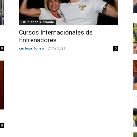
Estudiar en Alemania
Cursos Internacionales de
Entrenadores
carlosalfonso
-
21/09/2021
0
0
0