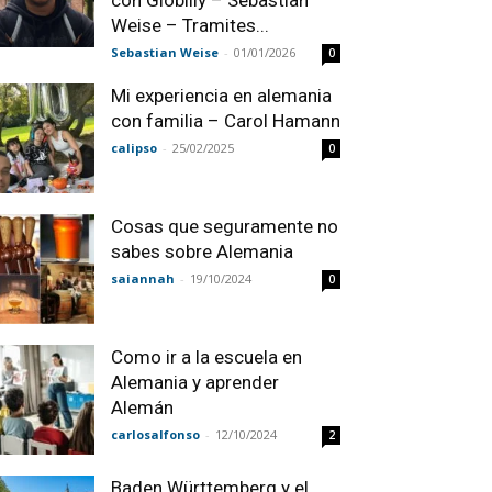
con Globilly – Sebastian
Weise – Tramites...
Sebastian Weise
-
01/01/2026
0
Mi experiencia en alemania
con familia – Carol Hamann
calipso
-
25/02/2025
0
Cosas que seguramente no
sabes sobre Alemania
saiannah
-
19/10/2024
0
Como ir a la escuela en
Alemania y aprender
Alemán
carlosalfonso
-
12/10/2024
2
Baden Württemberg y el