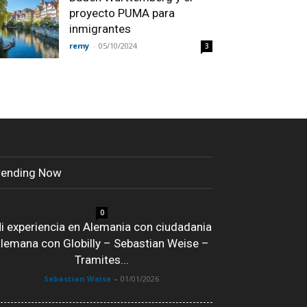
proyecto PUMA para
inmigrantes
remy
-
05/10/2024
3
rending Now
0
i experiencia en Alemania con ciudadania
lemana con Globilly – Sebastian Weise –
Tramites...
Sebastian Weise
-
01/01/2026