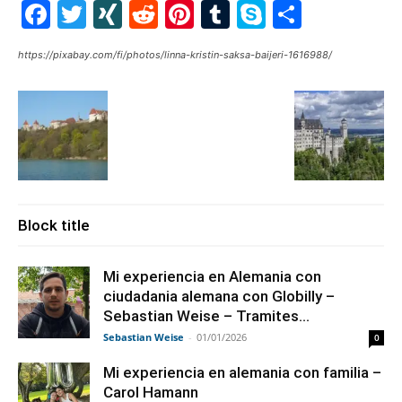
Facebook
Twitter
XING
Reddit
Pinterest
Tumblr
Skype
Share
https://pixabay.com/fi/photos/linna-kristin-saksa-baijeri-1616988/
Block title
Mi experiencia en Alemania con
ciudadania alemana con Globilly –
Sebastian Weise – Tramites...
Sebastian Weise
-
01/01/2026
0
Mi experiencia en alemania con familia –
Carol Hamann