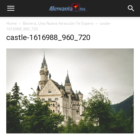
Home
Baviera, Una Nueva Atracción Te Espera
castle-
1616988_960_720
castle-1616988_960_720