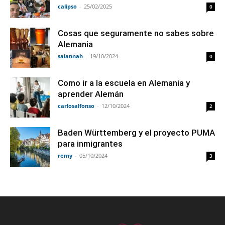
calipso
-
25/02/2025
0
Cosas que seguramente no sabes sobre
Alemania
saiannah
-
19/10/2024
0
Como ir a la escuela en Alemania y
aprender Alemán
carlosalfonso
-
12/10/2024
2
Baden Württemberg y el proyecto PUMA
para inmigrantes
remy
-
05/10/2024
3