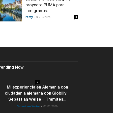
proyecto PUMA para
inmigrantes
remy
-
05/10/2024
3
rending Now
0
Mi experiencia en Alemania con
ciudadania alemana con Globilly –
Sebastian Weise – Tramites...
Sebastian Weise
-
01/01/2026