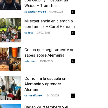
con Globilly – Sebastian
Weise – Tramites...
Sebastian Weise
-
01/01/2026
0
Mi experiencia en alemania
con familia – Carol Hamann
calipso
-
25/02/2025
0
Cosas que seguramente no
sabes sobre Alemania
saiannah
-
19/10/2024
0
Como ir a la escuela en
Alemania y aprender
Alemán
carlosalfonso
-
12/10/2024
2
Baden Württemberg y el