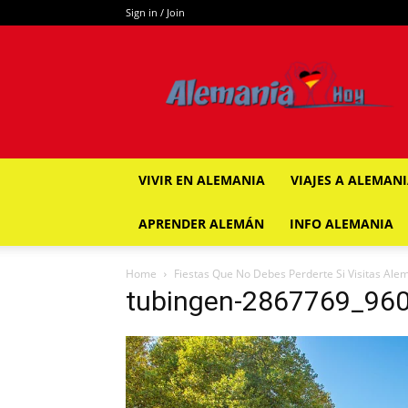
Sign in / Join
ALEMANIA
HOY
VIVIR EN ALEMANIA
VIAJES A ALEMAN
APRENDER ALEMÁN
INFO ALEMANIA
Home
Fiestas Que No Debes Perderte Si Visitas Ale
tubingen-2867769_96