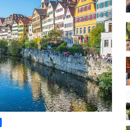
st
lr
kype
Share