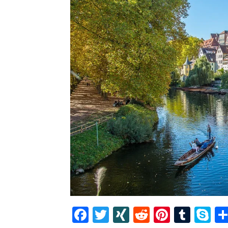
Facebook
Twitter
XING
Reddit
Pintere
Tumb
S