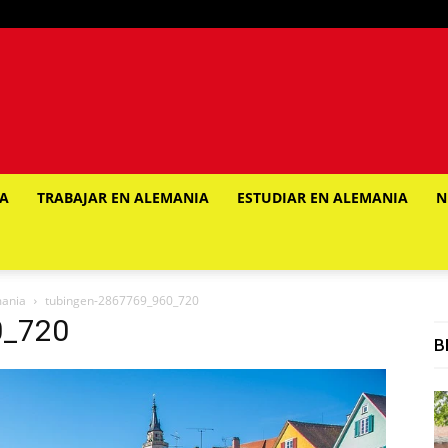
IA
TRABAJAR EN ALEMANIA
ESTUDIAR EN ALEMANIA
N
mania
tubingen-2867769_960_720
0_720
B