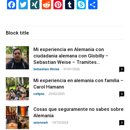
Facebook
Twitter
XING
Reddit
Pinterest
Tumblr
Skype
Share
Block title
Mi experiencia en Alemania con
ciudadania alemana con Globilly –
Sebastian Weise – Tramites...
Sebastian Weise
-
01/01/2026
0
Mi experiencia en alemania con familia –
Carol Hamann
calipso
-
25/02/2025
0
Cosas que seguramente no sabes sobre
Alemania
saiannah
-
19/10/2024
0