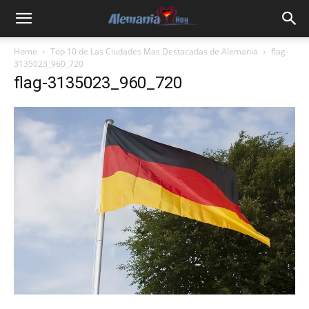
Home
Top 10 de Las Ciudades Mas Destacadas de Alemania
flag-
3135023_960_720
flag-3135023_960_720