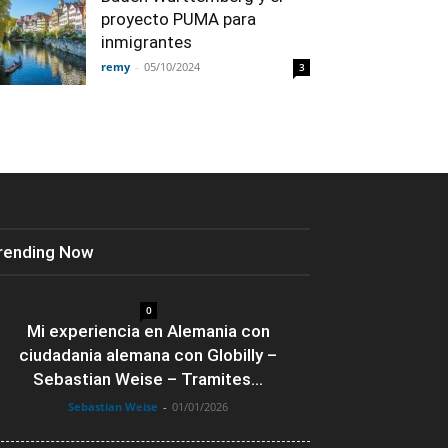
proyecto PUMA para
inmigrantes
remy
-
05/10/2024
3
rending Now
0
Mi experiencia en Alemania con
ciudadania alemana con Globilly –
Sebastian Weise – Tramites...
Sebastian Weise
-
01/01/2026