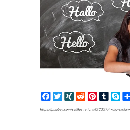
Facebook
Twitter
XING
Reddit
Pintere
Tumb
S
https://pixabay.com/sv/illustrations/l%C3%A4r-dig-skol