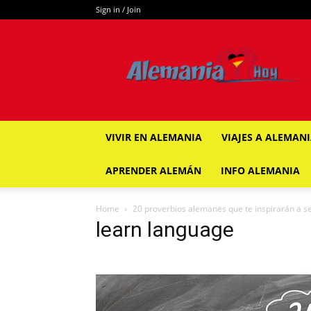
Sign in / Join
ALEMANIA
HOY
VIVIR EN ALEMANIA
VIAJES A ALEMAN
APRENDER ALEMÁN
INFO ALEMANIA
Home
20 proverbios alemanes que te inspirarán a s
learn language