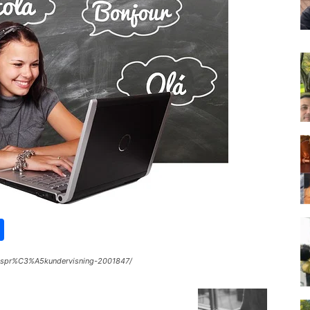
st
lr
kype
Share
an-spr%C3%A5kundervisning-2001847/