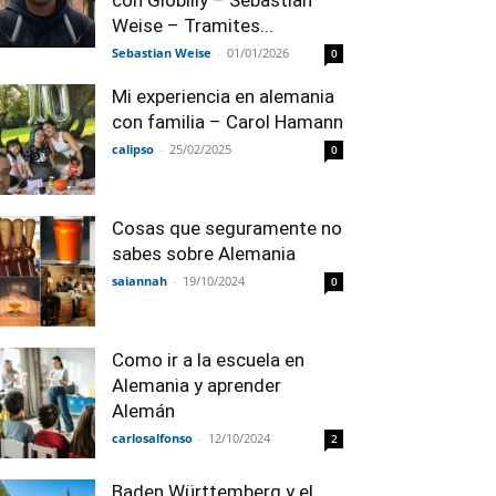
con Globilly – Sebastian
Weise – Tramites...
Sebastian Weise
-
01/01/2026
0
Mi experiencia en alemania
con familia – Carol Hamann
calipso
-
25/02/2025
0
Cosas que seguramente no
sabes sobre Alemania
saiannah
-
19/10/2024
0
Como ir a la escuela en
Alemania y aprender
Alemán
carlosalfonso
-
12/10/2024
2
Baden Württemberg y el