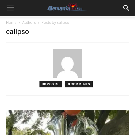
Home
Authors
Posts by calipso
calipso
38 POSTS
0 COMMENTS