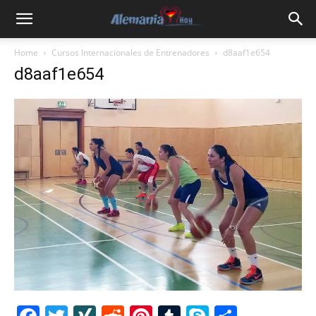
Home
Cursos Internacionales de Entrenadores
d8aaf1e654
d8aaf1e654