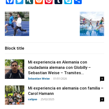
Facebook
Twitter
XING
Reddit
Pinterest
Tumblr
Skype
Share
Block title
Mi experiencia en Alemania con
ciudadania alemana con Globilly –
Sebastian Weise – Tramites...
Sebastian Weise
-
01/01/2026
0
Mi experiencia en alemania con familia –
Carol Hamann
calipso
-
25/02/2025
0