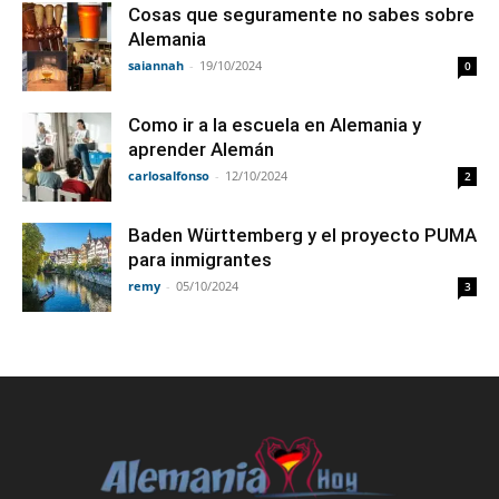
Cosas que seguramente no sabes sobre
Alemania
saiannah
-
19/10/2024
0
Como ir a la escuela en Alemania y
aprender Alemán
carlosalfonso
-
12/10/2024
2
Baden Württemberg y el proyecto PUMA
para inmigrantes
remy
-
05/10/2024
3