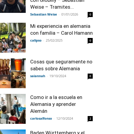
con Globilly – Sebastian
Weise – Tramites...
Sebastian Weise
-
01/01/2026
0
Mi experiencia en alemania
con familia – Carol Hamann
calipso
-
25/02/2025
0
Cosas que seguramente no
sabes sobre Alemania
saiannah
-
19/10/2024
0
Como ir a la escuela en
Alemania y aprender
Alemán
carlosalfonso
-
12/10/2024
2
Baden Württemberg y el