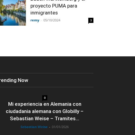
proyecto PUMA para
inmigrantes
remy
-
05/10/2024
3
rending Now
0
Mi experiencia en Alemania con
ciudadania alemana con Globilly –
Sebastian Weise – Tramites...
Sebastian Weise
-
01/01/2026