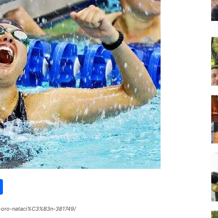
st
lr
kype
Share
e-oro-nataci%C3%B3n-381749/