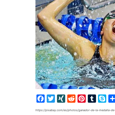
Facebook
Twitter
XING
Reddit
Pintere
Tumb
S
https://pixabay.com/es/photos/ganador-de-la-medalla-d