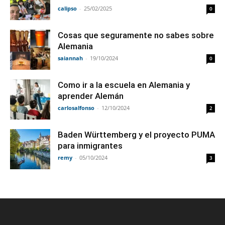
calipso
-
25/02/2025
0
Cosas que seguramente no sabes sobre
Alemania
saiannah
-
19/10/2024
0
Como ir a la escuela en Alemania y
aprender Alemán
carlosalfonso
-
12/10/2024
2
Baden Württemberg y el proyecto PUMA
para inmigrantes
remy
-
05/10/2024
3