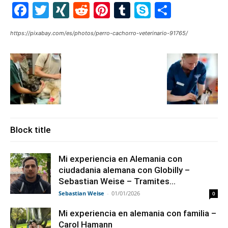
Facebook
Twitter
XING
Reddit
Pinterest
Tumblr
Skype
Share
https://pixabay.com/es/photos/perro-cachorro-veterinario-91765/
Block title
Mi experiencia en Alemania con
ciudadania alemana con Globilly –
Sebastian Weise – Tramites...
Sebastian Weise
-
01/01/2026
0
Mi experiencia en alemania con familia –
Carol Hamann