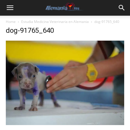
Home
Estudia Medicina Veterinaria en Alemania
dog-91765_640
dog-91765_640