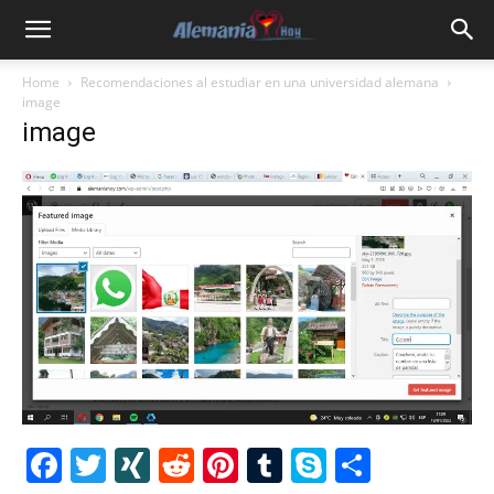
Home
Recomendaciones al estudiar en una universidad alemana
image
image
Facebook
Twitter
XING
Reddit
Pinterest
Tumblr
Skype
Share