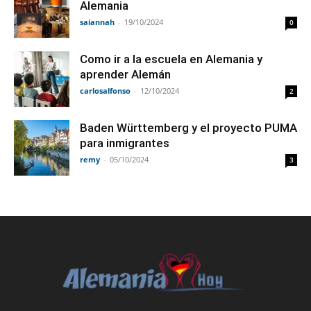
Alemania
saiannah
-
19/10/2024
0
Como ir a la escuela en Alemania y
aprender Alemán
carlosalfonso
-
12/10/2024
2
Baden Württemberg y el proyecto PUMA
para inmigrantes
remy
-
05/10/2024
3