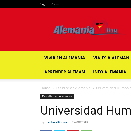
Sign in / Join
ALEMANIA
HOY
VIVIR EN ALEMANIA
VIAJES A ALEMAN
APRENDER ALEMÁN
INFO ALEMANIA
Home
Estudiar en Alemania
Universidad Humboldt
Estudiar en Alemania
Universidad Humb
By
carlosalfonso
-
12/09/2018