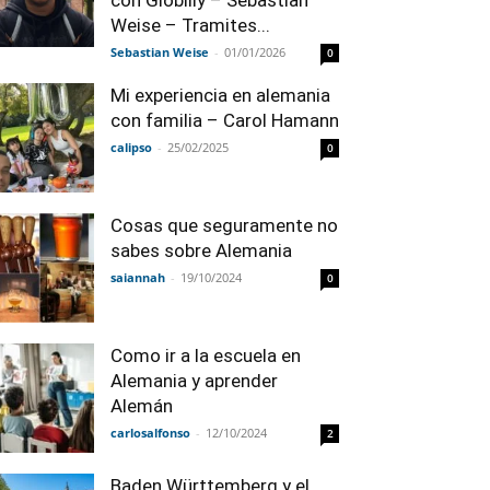
con Globilly – Sebastian
Weise – Tramites...
Sebastian Weise
-
01/01/2026
0
Mi experiencia en alemania
con familia – Carol Hamann
calipso
-
25/02/2025
0
Cosas que seguramente no
sabes sobre Alemania
saiannah
-
19/10/2024
0
Como ir a la escuela en
Alemania y aprender
Alemán
carlosalfonso
-
12/10/2024
2
Baden Württemberg y el