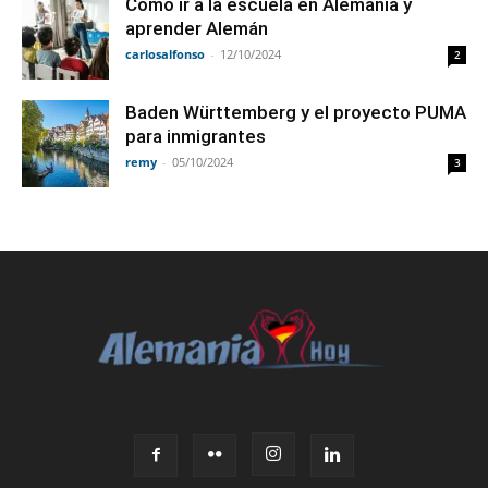
Como ir a la escuela en Alemania y
aprender Alemán
carlosalfonso
-
12/10/2024
2
Baden Württemberg y el proyecto PUMA
para inmigrantes
remy
-
05/10/2024
3