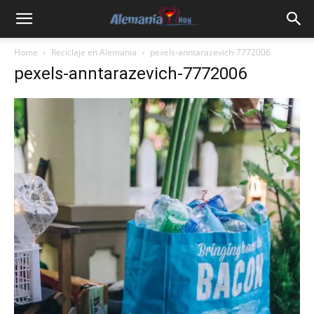
Home
Reciclaje en Alemania
pexels-anntarazevich-7772006
pexels-anntarazevich-7772006