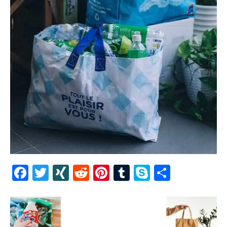
Facebook
Twitter
XING
Reddit
Pinterest
Tumblr
Skype
Share