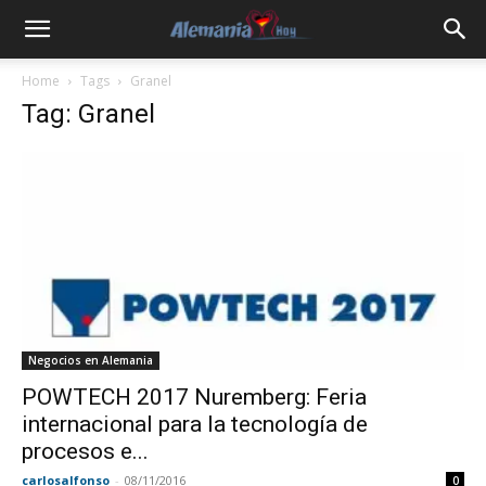
Home
Tags
Granel
Tag: Granel
Negocios en Alemania
POWTECH 2017 Nuremberg: Feria
internacional para la tecnología de
procesos e...
carlosalfonso
-
08/11/2016
0