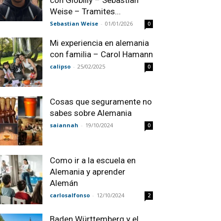
con Globilly – Sebastian
Weise – Tramites...
Sebastian Weise
-
01/01/2026
0
Mi experiencia en alemania
con familia – Carol Hamann
calipso
-
25/02/2025
0
Cosas que seguramente no
sabes sobre Alemania
saiannah
-
19/10/2024
0
Como ir a la escuela en
Alemania y aprender
Alemán
carlosalfonso
-
12/10/2024
2
Baden Württemberg y el