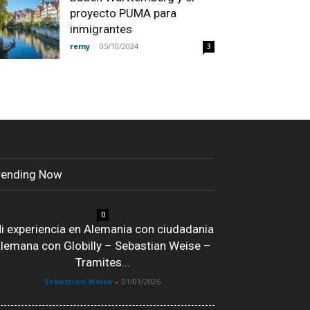
proyecto PUMA para
inmigrantes
remy
-
05/10/2024
3
rending Now
0
i experiencia en Alemania con ciudadania
lemana con Globilly – Sebastian Weise –
Tramites...
Sebastian Weise
-
01/01/2026