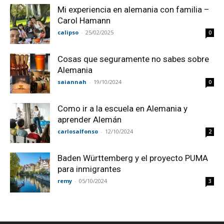
Mi experiencia en alemania con familia –
Carol Hamann
calipso
-
25/02/2025
0
Cosas que seguramente no sabes sobre
Alemania
saiannah
-
19/10/2024
0
Como ir a la escuela en Alemania y
aprender Alemán
carlosalfonso
-
12/10/2024
2
Baden Württemberg y el proyecto PUMA
para inmigrantes
remy
-
05/10/2024
3