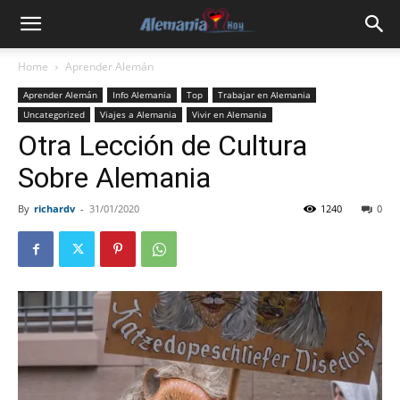
Home
Aprender Alemán
Aprender Alemán
Info Alemania
Top
Trabajar en Alemania
Uncategorized
Viajes a Alemania
Vivir en Alemania
Otra Lección de Cultura
Sobre Alemania
By
richardv
-
31/01/2020
1240
0