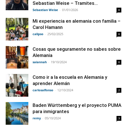
Sebastian Weise – Tramites...
Sebastian Weise
-
01/01/2026
0
Mi experiencia en alemania con familia –
Carol Hamann
calipso
-
25/02/2025
0
Cosas que seguramente no sabes sobre
Alemania
saiannah
-
19/10/2024
0
Como ir a la escuela en Alemania y
aprender Alemán
carlosalfonso
-
12/10/2024
2
Baden Württemberg y el proyecto PUMA
para inmigrantes
remy
-
05/10/2024
3