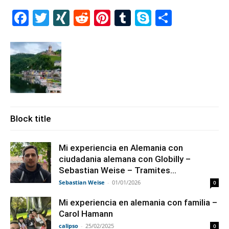
Facebook
Twitter
XING
Reddit
Pinterest
Tumblr
Skype
Share
Block title
Mi experiencia en Alemania con
ciudadania alemana con Globilly –
Sebastian Weise – Tramites...
Sebastian Weise
-
01/01/2026
0
Mi experiencia en alemania con familia –
Carol Hamann
calipso
-
25/02/2025
0