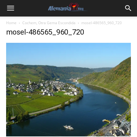
Home
Cochem, Otra Gema Escondida
mosel-486565_960_720
mosel-486565_960_720