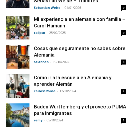
Sebastian Weise – Tramites...
Sebastian Weise
-
01/01/2026
0
Mi experiencia en alemania con familia –
Carol Hamann
calipso
-
25/02/2025
0
Cosas que seguramente no sabes sobre
Alemania
saiannah
-
19/10/2024
0
Como ir a la escuela en Alemania y
aprender Alemán
carlosalfonso
-
12/10/2024
2
Baden Württemberg y el proyecto PUMA
para inmigrantes
remy
-
05/10/2024
3