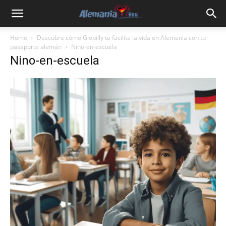
Home
Descubre cómo Globilly te facilita la vida en Alemania con tu
pasaporte alemán
Nino-en-escuela
Nino-en-escuela