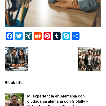
Facebook
Twitter
XING
Reddit
Pinterest
Tumblr
Skype
Share
Block title
Mi experiencia en Alemania con
ciudadania alemana con Globilly –