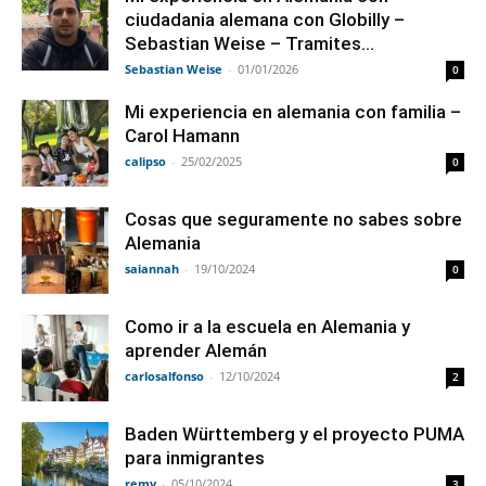
ciudadania alemana con Globilly –
Sebastian Weise – Tramites...
Sebastian Weise
-
01/01/2026
0
Mi experiencia en alemania con familia –
Carol Hamann
calipso
-
25/02/2025
0
Cosas que seguramente no sabes sobre
Alemania
saiannah
-
19/10/2024
0
Como ir a la escuela en Alemania y
aprender Alemán
carlosalfonso
-
12/10/2024
2
Baden Württemberg y el proyecto PUMA
para inmigrantes
remy
-
05/10/2024
3