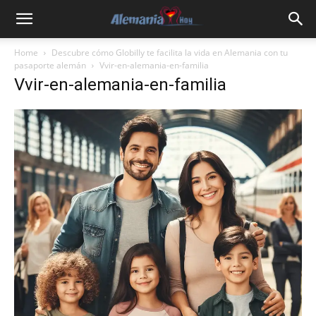
Home
Descubre cómo Globilly te facilita la vida en Alemania con tu
pasaporte alemán
Vvir-en-alemania-en-familia
Vvir-en-alemania-en-familia