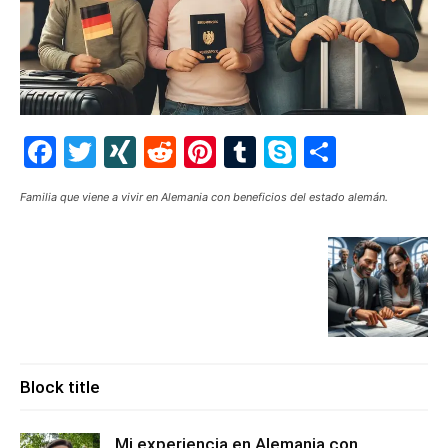
Facebook
Twitter
XING
Reddit
Pinterest
Tumblr
Skype
Share
Familia que viene a vivir en Alemania con beneficios del estado alemán.
Block title
Mi experiencia en Alemania con