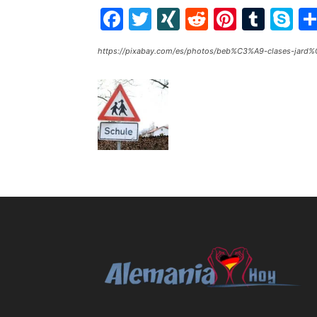
Facebook
Twitter
XING
Reddit
Pintere
Tumb
S
https://pixabay.com/es/photos/beb%C3%A9-clases-jard%