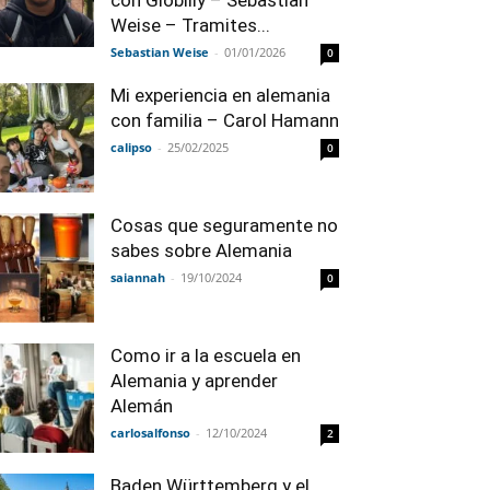
con Globilly – Sebastian
Weise – Tramites...
Sebastian Weise
-
01/01/2026
0
Mi experiencia en alemania
con familia – Carol Hamann
calipso
-
25/02/2025
0
Cosas que seguramente no
sabes sobre Alemania
saiannah
-
19/10/2024
0
Como ir a la escuela en
Alemania y aprender
Alemán
carlosalfonso
-
12/10/2024
2
Baden Württemberg y el