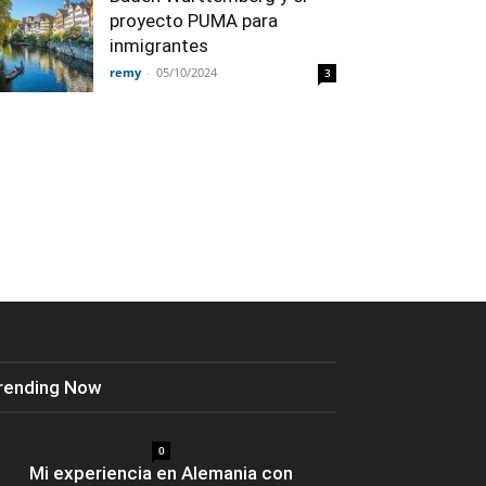
proyecto PUMA para
inmigrantes
remy
-
05/10/2024
3
rending Now
0
Mi experiencia en Alemania con