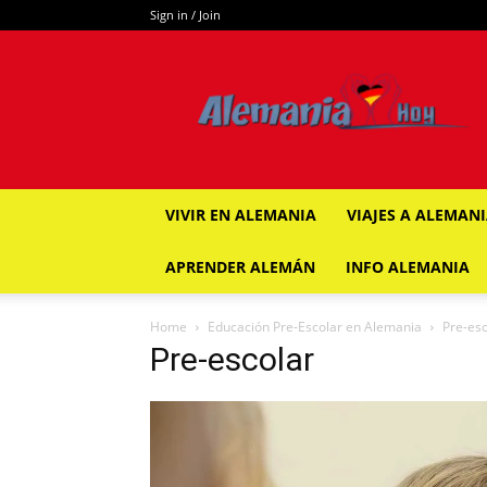
Sign in / Join
ALEMANIA
HOY
VIVIR EN ALEMANIA
VIAJES A ALEMAN
APRENDER ALEMÁN
INFO ALEMANIA
Home
Educación Pre-Escolar en Alemania
Pre-esc
Pre-escolar