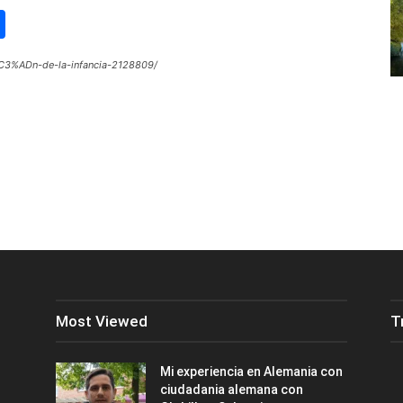
st
lr
kype
Share
C3%ADn-de-la-infancia-2128809/
Most Viewed
T
Mi experiencia en Alemania con
ciudadania alemana con