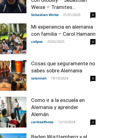
con Globilly – Sebastian
Weise – Tramites...
Sebastian Weise
-
01/01/2026
0
Mi experiencia en alemania
con familia – Carol Hamann
calipso
-
25/02/2025
0
Cosas que seguramente no
sabes sobre Alemania
saiannah
-
19/10/2024
0
Como ir a la escuela en
Alemania y aprender
Alemán
carlosalfonso
-
12/10/2024
2
Baden Württemberg y el