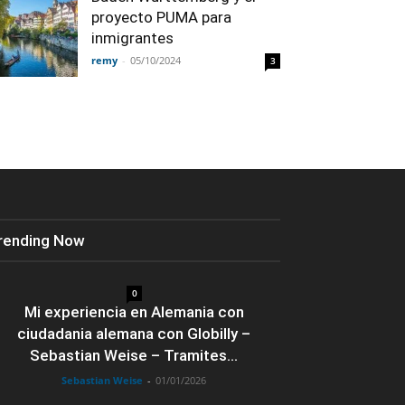
proyecto PUMA para
inmigrantes
remy
-
05/10/2024
3
rending Now
0
Mi experiencia en Alemania con
ciudadania alemana con Globilly –
Sebastian Weise – Tramites...
Sebastian Weise
-
01/01/2026