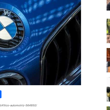
st
lr
kype
Share
%A1tico-automotriz-564950/