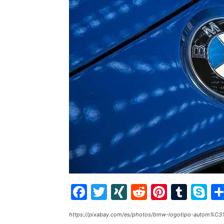
Facebook
Twitter
XING
Reddit
Pintere
Tumb
S
https://pixabay.com/es/photos/bmw-logotipo-autom%C3