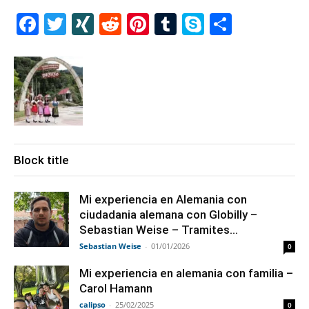
Facebook
Twitter
XING
Reddit
Pinterest
Tumblr
Skype
Share
Block title
Mi experiencia en Alemania con
ciudadania alemana con Globilly –
Sebastian Weise – Tramites...
Sebastian Weise
-
01/01/2026
0
Mi experiencia en alemania con familia –
Carol Hamann
calipso
-
25/02/2025
0