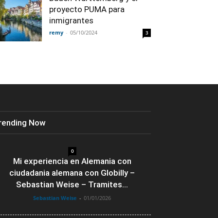
proyecto PUMA para
inmigrantes
remy
-
05/10/2024
3
rending Now
0
Mi experiencia en Alemania con
ciudadania alemana con Globilly –
Sebastian Weise – Tramites...
Sebastian Weise
-
01/01/2026