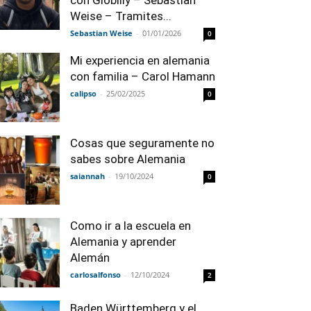
con Globilly – Sebastian
Weise – Tramites...
Sebastian Weise
-
01/01/2026
0
Mi experiencia en alemania
con familia – Carol Hamann
calipso
-
25/02/2025
0
Cosas que seguramente no
sabes sobre Alemania
saiannah
-
19/10/2024
0
Como ir a la escuela en
Alemania y aprender
Alemán
carlosalfonso
-
12/10/2024
2
Baden Württemberg y el