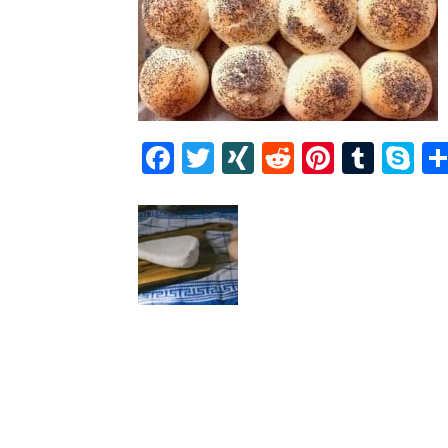
Facebook
Twitter
XING
Reddit
Pintere
Tumb
S