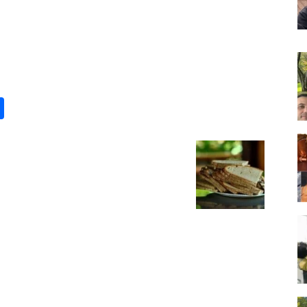
st
lr
kype
Share