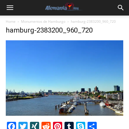
Home
Monumentos de Hamburgo
hamburg-2383200_960_720
hamburg-2383200_960_720
Facebook
Twitter
XING
Reddit
Pinterest
Tumblr
Skype
Share