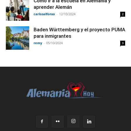
Como ir a la escuela en Alemania y
aprender Alemán
carlosalfonso
-
12/10/2024
2
Baden Württemberg y el proyecto PUMA
para inmigrantes
remy
-
05/10/2024
3