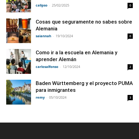
calipso
-
25/02/2025
0
Cosas que seguramente no sabes sobre
Alemania
saiannah
-
19/10/2024
0
Como ir a la escuela en Alemania y
aprender Alemán
carlosalfonso
-
12/10/2024
2
Baden Württemberg y el proyecto PUMA
para inmigrantes
remy
-
05/10/2024
3