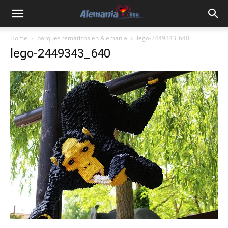
Home
parques temáticos en Alemania
lego-2449343_640
lego-2449343_640