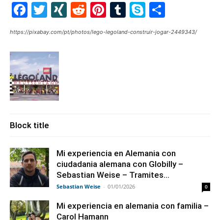
Facebook
Twitter
XING
Reddit
Pinterest
Tumblr
Skype
Share
https://pixabay.com/pt/photos/lego-legoland-construir-jogar-2449343/
Block title
Mi experiencia en Alemania con
ciudadania alemana con Globilly –
Sebastian Weise – Tramites...
Sebastian Weise
-
01/01/2026
0
Mi experiencia en alemania con familia –
Carol Hamann