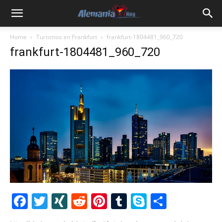
Home
Turismos en Frankfurt
frankfurt-1804481_960_720
frankfurt-1804481_960_720
Facebook
Twitter
XING
Reddit
Pinterest
Tumblr
Skype
Share