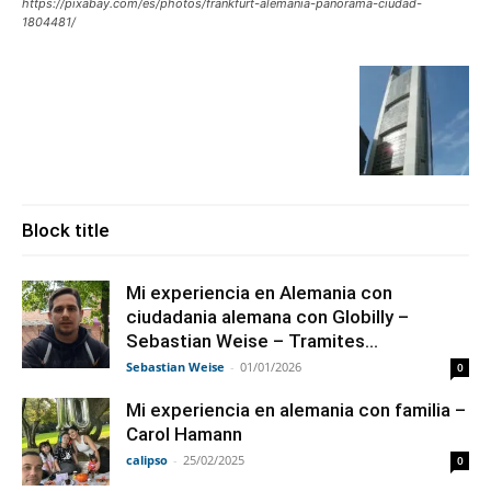
https://pixabay.com/es/photos/frankfurt-alemania-panorama-ciudad-
1804481/
Block title
Mi experiencia en Alemania con
ciudadania alemana con Globilly –
Sebastian Weise – Tramites...
Sebastian Weise
-
01/01/2026
0
Mi experiencia en alemania con familia –
Carol Hamann
calipso
-
25/02/2025
0