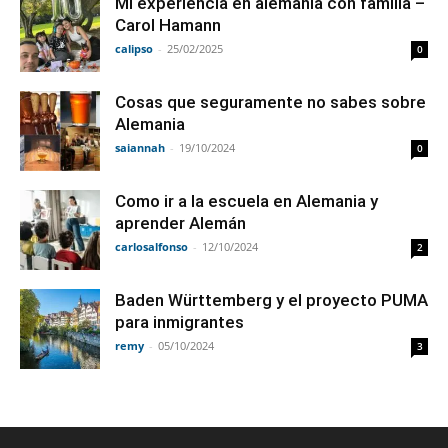
Mi experiencia en alemania con familia –
Carol Hamann
calipso
-
25/02/2025
0
Cosas que seguramente no sabes sobre
Alemania
saiannah
-
19/10/2024
0
Como ir a la escuela en Alemania y
aprender Alemán
carlosalfonso
-
12/10/2024
2
Baden Württemberg y el proyecto PUMA
para inmigrantes
remy
-
05/10/2024
3