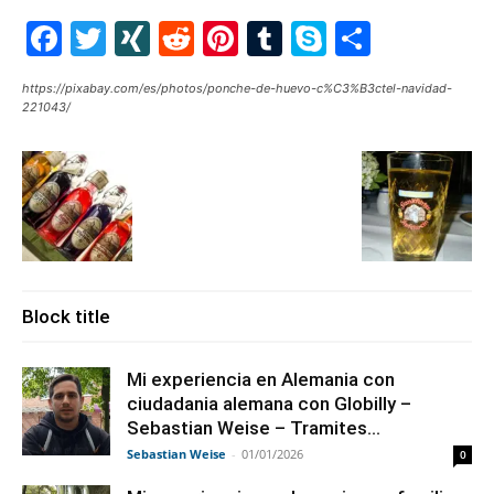
Facebook
Twitter
XING
Reddit
Pinterest
Tumblr
Skype
Share
https://pixabay.com/es/photos/ponche-de-huevo-c%C3%B3ctel-navidad-
221043/
Block title
Mi experiencia en Alemania con
ciudadania alemana con Globilly –
Sebastian Weise – Tramites...
Sebastian Weise
-
01/01/2026
0