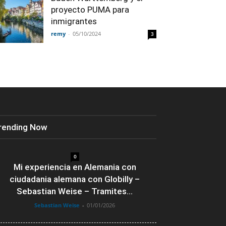
proyecto PUMA para
inmigrantes
remy
-
05/10/2024
3
rending Now
0
Mi experiencia en Alemania con
ciudadania alemana con Globilly –
Sebastian Weise – Tramites...
Sebastian Weise
-
01/01/2026