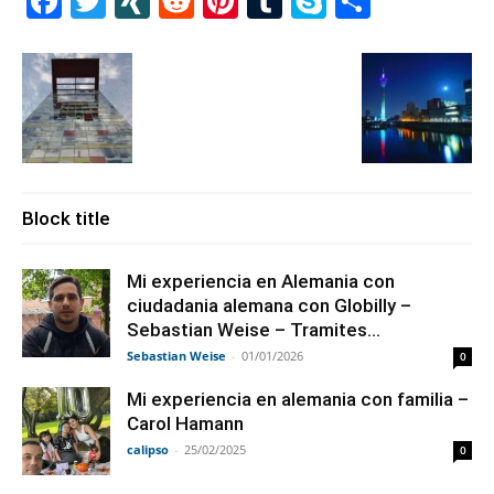
Facebook
Twitter
XING
Reddit
Pinterest
Tumblr
Skype
Share
Block title
Mi experiencia en Alemania con
ciudadania alemana con Globilly –
Sebastian Weise – Tramites...
Sebastian Weise
-
01/01/2026
0
Mi experiencia en alemania con familia –
Carol Hamann
calipso
-
25/02/2025
0