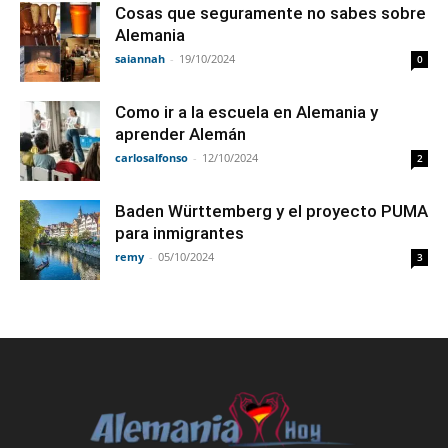
Cosas que seguramente no sabes sobre
Alemania
saiannah
-
19/10/2024
0
Como ir a la escuela en Alemania y
aprender Alemán
carlosalfonso
-
12/10/2024
2
Baden Württemberg y el proyecto PUMA
para inmigrantes
remy
-
05/10/2024
3