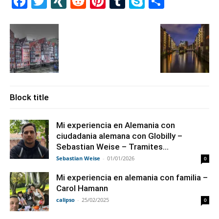
Facebook
Twitter
XING
Reddit
Pinterest
Tumblr
Skype
Share
Block title
Mi experiencia en Alemania con
ciudadania alemana con Globilly –
Sebastian Weise – Tramites...
Sebastian Weise
-
01/01/2026
0
Mi experiencia en alemania con familia –
Carol Hamann
calipso
-
25/02/2025
0