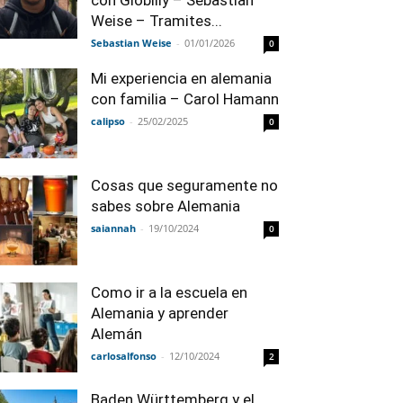
con Globilly – Sebastian
Weise – Tramites...
Sebastian Weise
-
01/01/2026
0
Mi experiencia en alemania
con familia – Carol Hamann
calipso
-
25/02/2025
0
Cosas que seguramente no
sabes sobre Alemania
saiannah
-
19/10/2024
0
Como ir a la escuela en
Alemania y aprender
Alemán
carlosalfonso
-
12/10/2024
2
Baden Württemberg y el