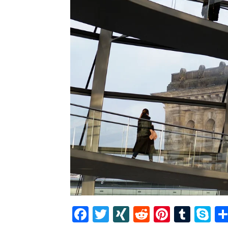
Facebook
Twitter
XING
Reddit
Pintere
Tumb
S