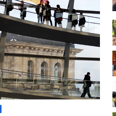
st
lr
kype
Share