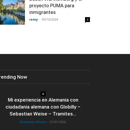
proyecto PUMA para
inmigrantes
remy
-
05/10/2024
3
rending Now
0
Mi experiencia en Alemania con
ciudadania alemana con Globilly –
Sebastian Weise – Tramites...
Sebastian Weise
-
01/01/2026