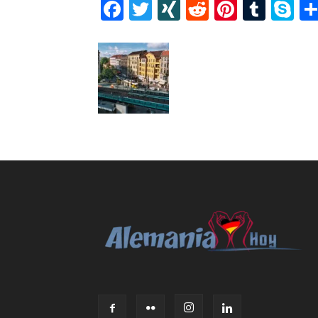
Facebook
Twitter
XING
Reddit
Pintere
Tumb
S