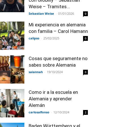
con Globilly – Sebastian
Weise – Tramites...
Sebastian Weise
-
01/01/2026
0
Mi experiencia en alemania
con familia – Carol Hamann
calipso
-
25/02/2025
0
Cosas que seguramente no
sabes sobre Alemania
saiannah
-
19/10/2024
0
Como ir a la escuela en
Alemania y aprender
Alemán
carlosalfonso
-
12/10/2024
2
Baden Württemberg y el