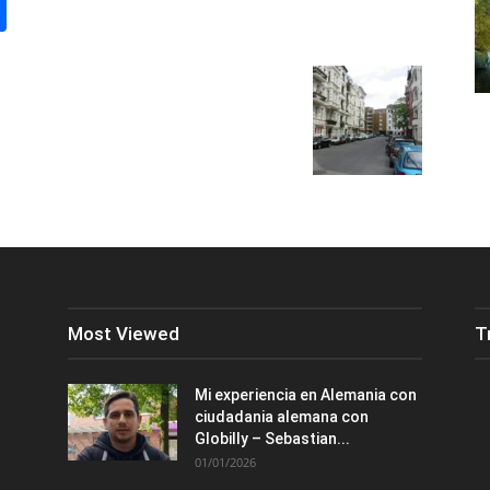
st
lr
kype
Share
Most Viewed
T
Mi experiencia en Alemania con
ciudadania alemana con
Globilly – Sebastian...
01/01/2026