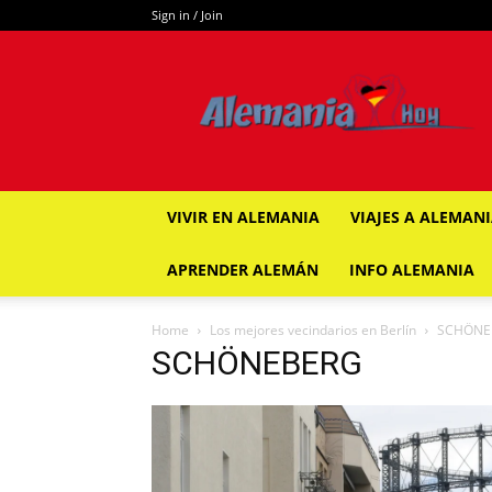
Sign in / Join
ALEMANIA
HOY
VIVIR EN ALEMANIA
VIAJES A ALEMAN
APRENDER ALEMÁN
INFO ALEMANIA
Home
Los mejores vecindarios en Berlín
SCHÖNE
SCHÖNEBERG