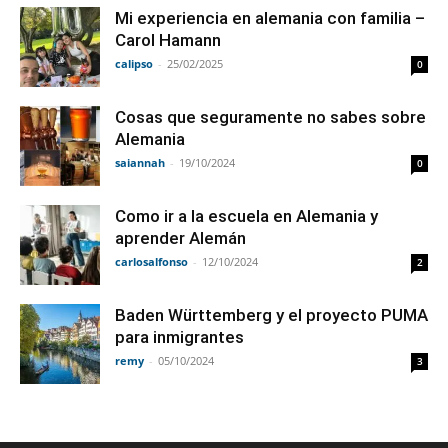
Mi experiencia en alemania con familia –
Carol Hamann
calipso
-
25/02/2025
0
Cosas que seguramente no sabes sobre
Alemania
saiannah
-
19/10/2024
0
Como ir a la escuela en Alemania y
aprender Alemán
carlosalfonso
-
12/10/2024
2
Baden Württemberg y el proyecto PUMA
para inmigrantes
remy
-
05/10/2024
3