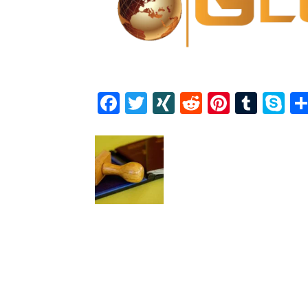
Facebook
Twitter
XING
Reddit
Pintere
Tumb
S