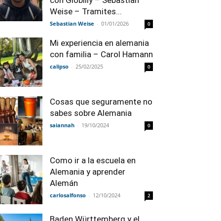
con Globilly – Sebastian
Weise – Tramites...
Sebastian Weise
-
01/01/2026
0
Mi experiencia en alemania
con familia – Carol Hamann
calipso
-
25/02/2025
0
Cosas que seguramente no
sabes sobre Alemania
saiannah
-
19/10/2024
0
Como ir a la escuela en
Alemania y aprender
Alemán
carlosalfonso
-
12/10/2024
2
Baden Württemberg y el