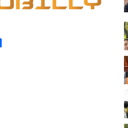
st
lr
kype
Share