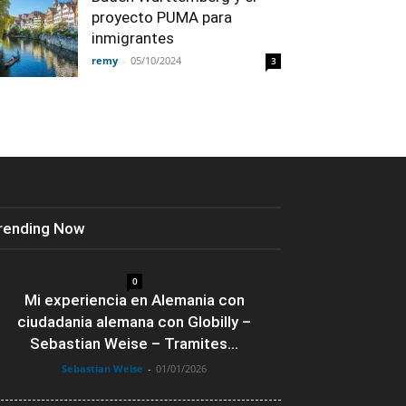
proyecto PUMA para
inmigrantes
remy
-
05/10/2024
3
rending Now
0
Mi experiencia en Alemania con
ciudadania alemana con Globilly –
Sebastian Weise – Tramites...
Sebastian Weise
-
01/01/2026