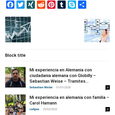
Facebook
Twitter
XING
Reddit
Pinterest
Tumblr
Skype
Share
Block title
Mi experiencia en Alemania con
ciudadania alemana con Globilly –
Sebastian Weise – Tramites...
Sebastian Weise
-
01/01/2026
0
Mi experiencia en alemania con familia –
Carol Hamann
calipso
-
25/02/2025
0