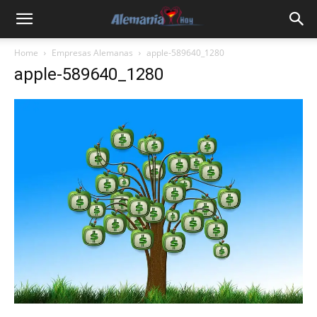
Home
Empresas Alemanas
apple-589640_1280
apple-589640_1280