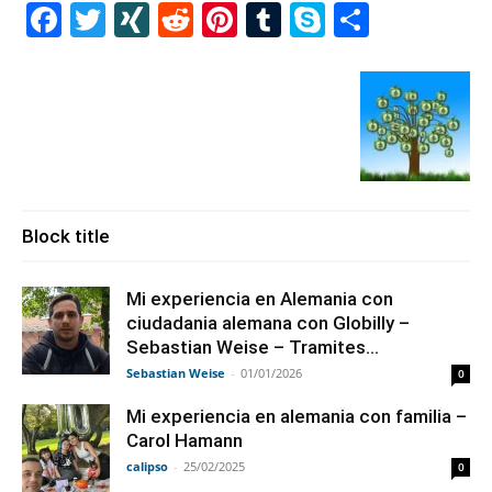
Facebook
Twitter
XING
Reddit
Pinterest
Tumblr
Skype
Share
Block title
Mi experiencia en Alemania con
ciudadania alemana con Globilly –
Sebastian Weise – Tramites...
Sebastian Weise
-
01/01/2026
0
Mi experiencia en alemania con familia –
Carol Hamann
calipso
-
25/02/2025
0