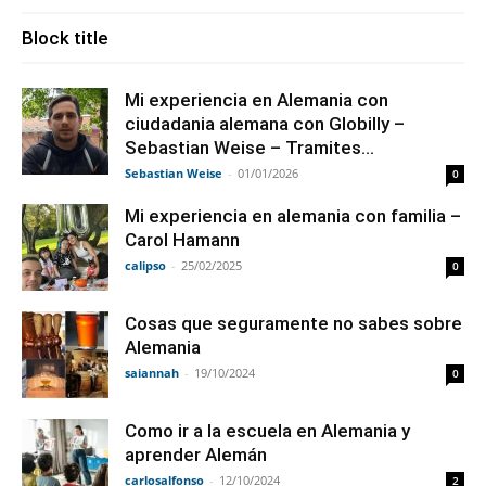
Block title
Mi experiencia en Alemania con
ciudadania alemana con Globilly –
Sebastian Weise – Tramites...
Sebastian Weise
-
01/01/2026
0
Mi experiencia en alemania con familia –
Carol Hamann
calipso
-
25/02/2025
0
Cosas que seguramente no sabes sobre
Alemania
saiannah
-
19/10/2024
0
Como ir a la escuela en Alemania y
aprender Alemán
carlosalfonso
-
12/10/2024
2