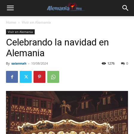
Home
Vivir en Alemania
Vivir en Alemania
Celebrando la navidad en
Alemania
By
saiannah
-
10/08/2024
1276
0