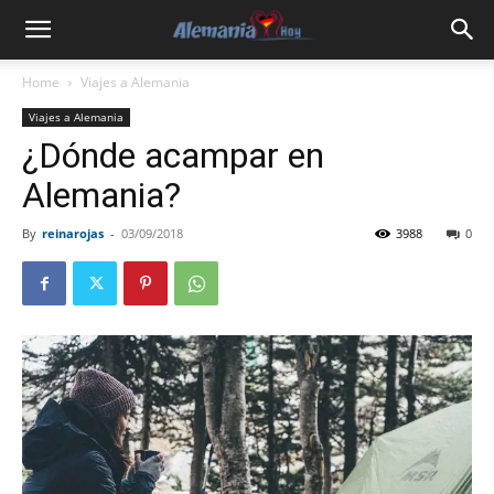
Home
Viajes a Alemania
Viajes a Alemania
¿Dónde acampar en
Alemania?
By
reinarojas
-
03/09/2018
3988
0