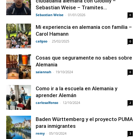
ciudadania alemana con Globilly –
Sebastian Weise – Tramites...
Sebastian Weise
-
01/01/2026
0
Mi experiencia en alemania con familia –
Carol Hamann
calipso
-
25/02/2025
0
Cosas que seguramente no sabes sobre
Alemania
saiannah
-
19/10/2024
0
Como ir a la escuela en Alemania y
aprender Alemán
carlosalfonso
-
12/10/2024
2
Baden Württemberg y el proyecto PUMA
para inmigrantes
remy
-
05/10/2024
3